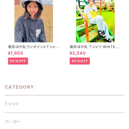
坂井ほや丸ワンポイントTシャツ
坂井ほや丸 Tシャツ WHITE
黒 S〜XL
S〜XL
¥1,950
¥2,340
50%OFF
40%OFF
CATEGORY
Tシャツ
パーカー