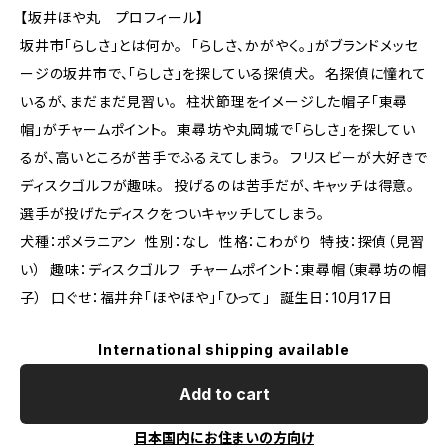
【坂井ほや丸 プロフィール】
坂井市「らしさ」とは何か。 「らしさ、かがやく。」がブランドメッセ
ージの坂井市で、「らしさ」を探している探偵犬。 名探偵に憧れて
いるが、まだまだ見習い。 柱状節理をイメージした帽子「東尋
帽」がチャームポイント。 東尋坊や丸岡城で「らしさ」を探してい
るが、高いところが苦手でふるえてしまう。 フリスビーが大好きで
ディスクゴルフが趣味。 投げるのは苦手だが、キャッチは得意。
選手が投げたディスクをついキャッチしてしまう。
犬種：ポメラニアン 性別：なし 性格：こわがり 特技：探偵（見習
い） 趣味：ディスクゴルフ チャームポイント：東尋帽（東尋坊の帽
子） 口ぐせ：福井弁「ほやほや」「ひって」 誕生日：10月17日
International shipping available
Add to cart
日本国内にお住まいの方向け