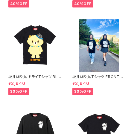
40%OFF
40%OFF
坂井ほや丸 ドライTシャツ BLA
坂井ほや丸Tシャツ FRONT&B
CK XXL
ACK 黒 XXL
¥2,940
¥2,940
30%OFF
30%OFF