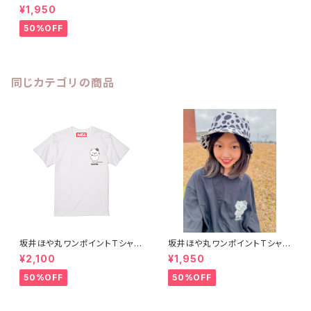
白 S〜XL
¥1,950
50%OFF
同じカテゴリの商品
坂井ほや丸ワンポイントTシャツ
坂井ほや丸ワンポイントTシャツ
白 XXL
黒 S〜XL
¥2,100
¥1,950
50%OFF
50%OFF