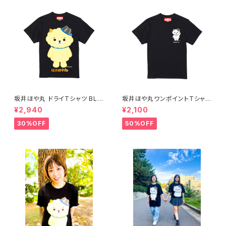
坂井ほや丸 ドライTシャツ BLA
坂井ほや丸ワンポイントTシャツ
CK XXL
黒 XXL
¥2,940
¥2,100
30%OFF
50%OFF