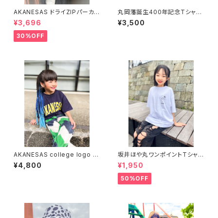
AKANESAS ドライZIPパーカ
丸岡藩誕生400年記念Tシャツ
ー BLACK×WHITE
WHITE S〜XL
¥3,696
¥3,500
30%OFF
AKANESAS college logo T
坂井ほや丸ワンポイントTシャツ
-shirt NAVY
白 S〜XL
¥4,800
¥1,950
50%OFF