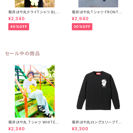
坂井ほや丸ドライTシャツ BLA
坂井ほや丸Tシャツ FRONT&B
CK S〜XL
ACK 黒 XXL
¥2,340
¥2,940
40%OFF
30%OFF
セール中の商品
坂井ほや丸 Tシャツ WHITE
坂井ほや丸ロングスリーブTシ
S〜XL
ャツ 黒 XXL
¥2,340
¥3,300