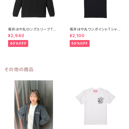
坂井ほや丸ロングスリーブTシ
坂井ほや丸ワンポイントTシャツ
ャツ黒S〜XL
黒 XXL
¥2,940
¥2,100
40%OFF
50%OFF
その他の商品