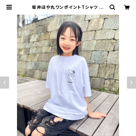
坂井ほや丸ワンポイントTシャツ 白
S〜XL | アカネサス OFFICIAL ST
ORE