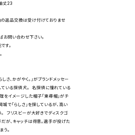
 袖丈23
由の返品交換は受け付けておりませ
ばお問い合わせ下さい。
です。
。
】
らしさ、かがやく。」がブランドメッセー
している探偵犬。 名探偵に憧れている
節理をイメージした帽子「東尋帽」がチ
岡城で「らしさ」を探しているが、高い
う。 フリスビーが大好きでディスクゴ
手だが、キャッチは得意。選手が投げた
まう。