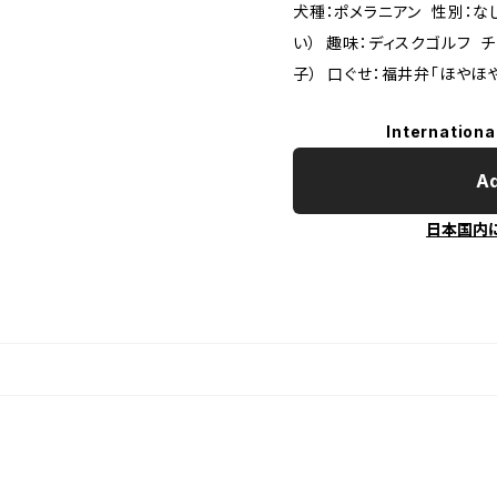
犬種：ポメラニアン 性別：な
い） 趣味：ディスクゴルフ 
子） 口ぐせ：福井弁「ほやほや
Internationa
Ad
日本国内