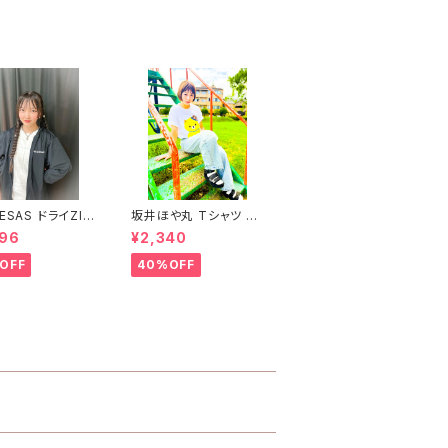
ESAS ドライZIP
坂井ほや丸 Tシャツ W
ー BLACK×WHI
HITE S〜XL
696
¥2,340
OFF
40%OFF