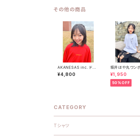
その他の商品
AKANESAS inc. ドラ
坂井ほや丸ワン
イTシャツ RED×YELL
トTシャツ 白 
¥4,800
¥1,950
OW
50%OFF
CATEGORY
Tシャツ