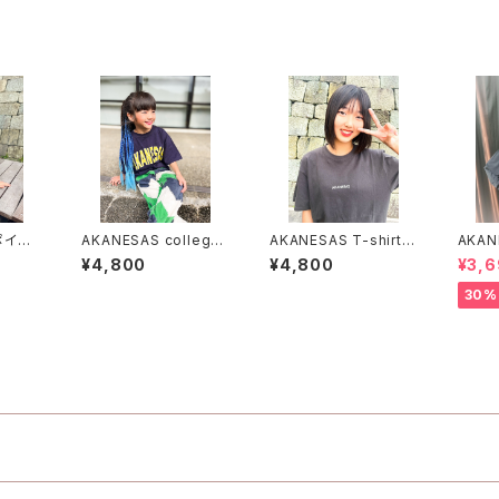
ポイン
AKANESAS college l
AKANESAS T-shirt C
AKAN
S〜XL
ogo T-shirt NAVY
HARCOAL×WHITE
パーカ
¥4,800
¥4,800
¥3,
TE
30%