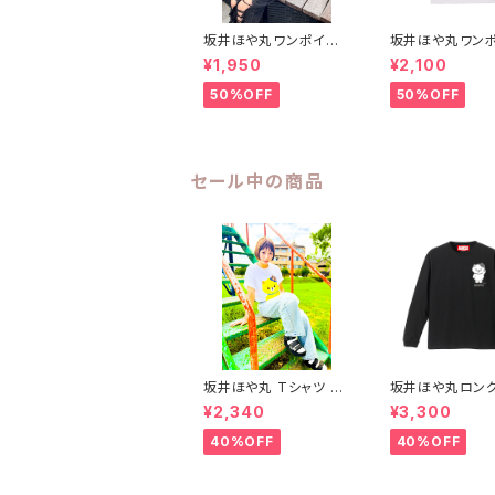
坂井ほや丸ワンポイン
坂井ほや丸ワン
トTシャツ 白 S〜XL
トTシャツ 白 XX
¥1,950
¥2,100
50%OFF
50%OFF
セール中の商品
坂井ほや丸 Tシャツ W
坂井ほや丸ロン
HITE S〜XL
ーブTシャツ 黒 X
¥2,340
¥3,300
40%OFF
40%OFF