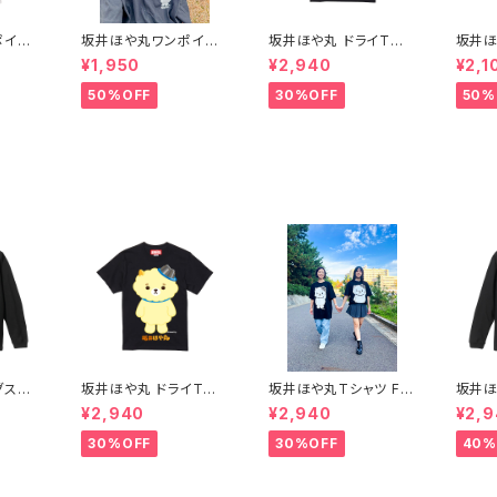
ポイン
坂井ほや丸ワンポイン
坂井ほや丸 ドライTシャ
坂井ほ
L
トTシャツ 黒 S〜XL
ツ BLACK XXL
¥1,950
¥2,940
¥2,1
50%OFF
30%OFF
50%
グスリ
坂井ほや丸 ドライTシャ
坂井ほや丸Tシャツ FR
坂井ほ
XL
ツ BLACK XXL
ONT&BACK 黒 XXL
ーブT
¥2,940
¥2,940
¥2,
30%OFF
30%OFF
40%