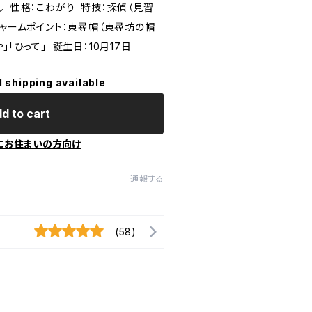
し 性格：こわがり 特技：探偵（見習
チャームポイント：東尋帽（東尋坊の帽
」「ひって」 誕生日：10月17日
l shipping available
d to cart
にお住まいの方向け
通報する
(58)