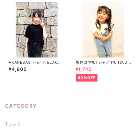
AKANESAS T-shirt BLACK×
坂井ほや丸Tシャツ 110,130,14
aBLUE
0,150
¥4,800
¥1,740
40%OFF
CATEGORY
Tシャツ