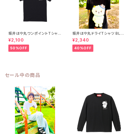
坂井ほや丸ワンポイントTシャツ
坂井ほや丸ドライTシャツ BLA
黒 XXL
CK S〜XL
¥2,100
¥2,340
50%OFF
40%OFF
セール中の商品