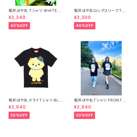
坂井ほや丸 Tシャツ WHITE
坂井ほや丸ロングスリーブTシ
S〜XL
ャツ 黒 XXL
¥2,340
¥3,300
40%OFF
40%OFF
坂井ほや丸 ドライTシャツ BLA
坂井ほや丸Tシャツ FRONT&B
CK XXL
ACK 黒 XXL
¥2,940
¥2,940
30%OFF
30%OFF