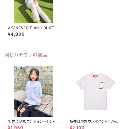
AKANESAS T-shirt DUSTY
BLUE
¥4,800
同じカテゴリの商品
坂井ほや丸ワンポイントTシャツ
坂井ほや丸ワンポイントTシャツ
白 S〜XL
白 XXL
¥1,950
¥2,100