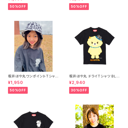
50%OFF
50%OFF
坂井ほや丸ワンポイントTシャツ
坂井ほや丸 ドライTシャツ BLA
黒 S〜XL
CK XXL
¥1,950
¥2,940
50%OFF
30%OFF