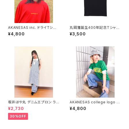
AKANESAS inc. ドライTシャ
丸岡藩誕生400年記念Tシャツ
ツ RED×YELLOW
BLACK S〜XL
¥4,800
¥3,500
坂井ほや丸 デニムエプロン ライ
AKANESAS college logo T
トブルー
-shirt GREEN
¥2,730
¥4,800
30%OFF