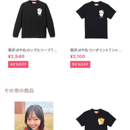
坂井ほや丸ロングスリーブTシ
坂井ほや丸ワンポイントTシャツ
ャツ黒S〜XL
黒 XXL
¥2,940
¥2,100
40%OFF
50%OFF
その他の商品