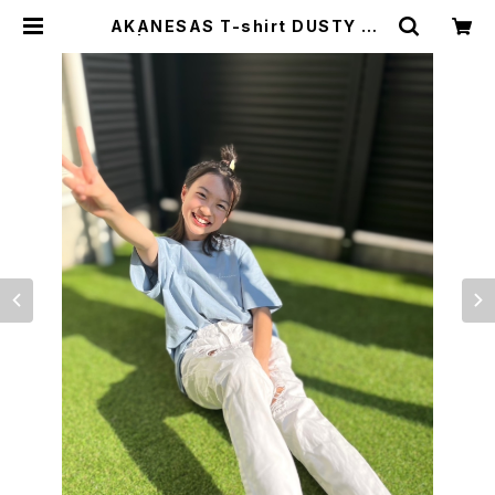
AKANESAS T-shirt DUSTY BL
UE | アカネサス OFFICIAL STORE